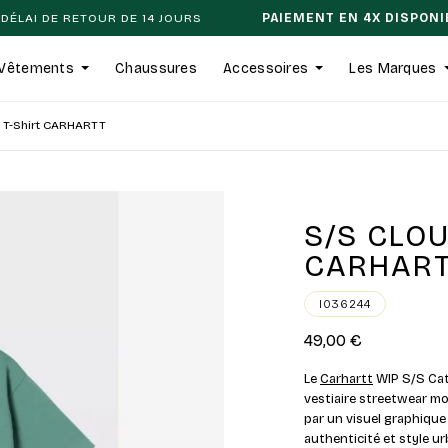
UR DE 14 JOURS
PAIEMENT EN 4X DISPONIBLE
P
Vêtements
Chaussures
Accessoires
Les Marques
t T-Shirt CARHARTT
S/S CLOU
CARHAR
I036244
49,00 €
Le
Carhartt
WIP S/S Ca
vestiaire streetwear m
par un visuel graphique 
authenticité et style 