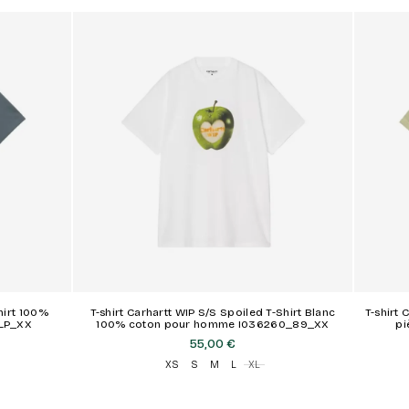
hirt 100%
T-shirt Carhartt WIP S/S Spoiled T-Shirt Blanc
T-shirt 
LP_XX
100% coton pour homme I036260_89_XX
pi
55,00 €
XS
S
M
L
XL