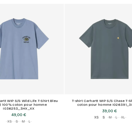
artt WIP S/S Wild Life T-Shirt Bleu
T-shirt Carhartt WIP S/S Chase T-S
e) 100% coton pour homme
coton pour homme I026391_3
I036253_3HX_XX
39,00 €
49,00 €
XS
S
M
L
XL
XS
S
M
L