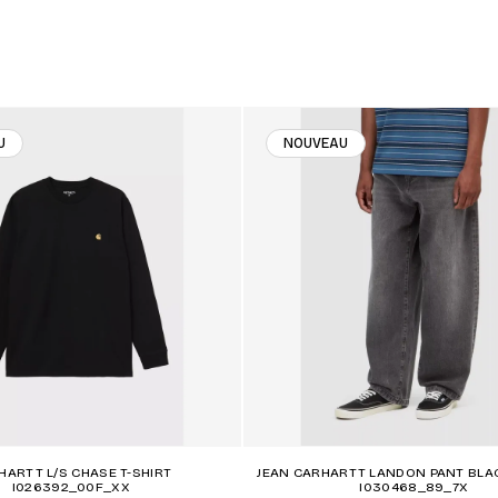
U
NOUVEAU
HARTT L/S CHASE T-SHIRT
JEAN CARHARTT LANDON PANT BLA
I026392_00F_XX
I030468_89_7X