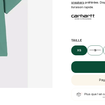
sneakers
préférées. Dis
livraison rapide.
TAILLE
XS
S
Pay
Plus que 1 en 