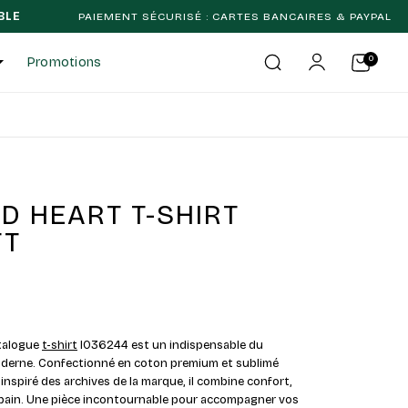
AIEMENT SÉCURISÉ : CARTES BANCAIRES & PAYPAL
LIVRAIS
Promotions
D HEART T-SHIRT
TT
talogue
t-shirt
I036244 est un indispensable du
oderne. Confectionné en coton premium et sublimé
inspiré des archives de la marque, il combine confort,
urbain. Une pièce incontournable pour accompagner vos