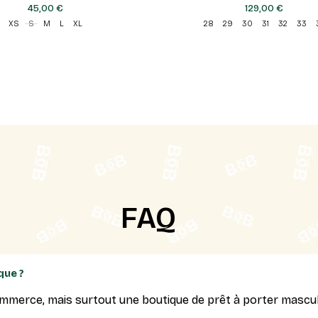
45,00 €
129,00 €
XS
S
M
L
XL
28
29
30
31
32
33
FAQ
que ?
commerce, mais surtout une boutique de prêt à porter mascul