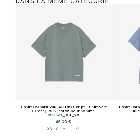
DANS LA MÊME CATÉGORIE
T-shirt Carhartt WIP S/S Link Script T-Shirt Vert
T-shirt Carh
(Green) 100% coton pour homme
(Blu
I031373_3HL_XX
49,00 €
XS
S
M
L
XL