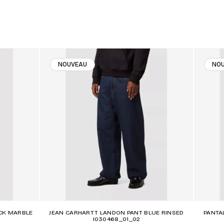
NOUVEAU
NO
CK MARBLE
JEAN CARHARTT LANDON PANT BLUE RINSED
PANTA
I030468_01_02